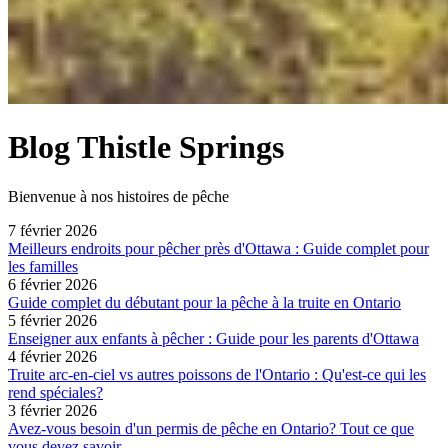
Blog Thistle Springs
Bienvenue à nos histoires de pêche
7 février 2026
Meilleurs endroits pour pêcher près d'Ottawa : Guide complet pour
les familles
6 février 2026
Guide complet du débutant pour la pêche à la truite en Ontario
5 février 2026
Enseigner aux enfants à pêcher : Guide pour les parents d'Ottawa
4 février 2026
Truite arc-en-ciel vs autres poissons de l'Ontario : Qu'est-ce qui les
rend spéciales?
3 février 2026
Avez-vous besoin d'un permis de pêche en Ontario? Tout ce que
vous devez savoir