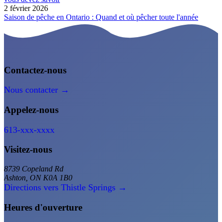
2 février 2026
Saison de pêche en Ontario : Quand et où pêcher toute l'année
Contactez-nous
Nous contacter →
Appelez-nous
613-xxx-xxxx
Visitez-nous
8739 Copeland Rd
Ashton, ON K0A 1B0
Directions vers Thistle Springs →
Heures d'ouverture