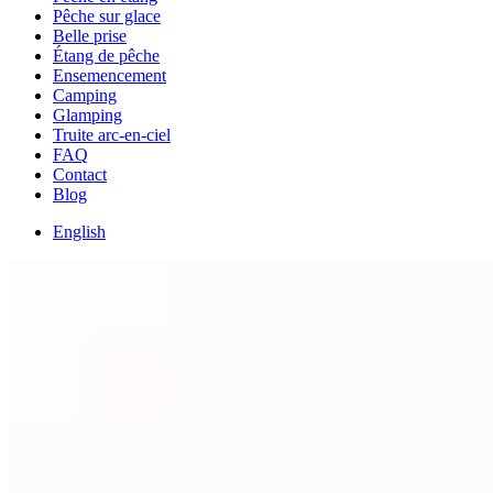
Pêche sur glace
Belle prise
Étang de pêche
Ensemencement
Camping
Glamping
Truite arc-en-ciel
FAQ
Contact
Blog
English
Français